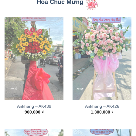
Hoa Chúc Mừng
Ankhang – AK439
Ankhang – AK426
900.000
₫
1.300.000
₫