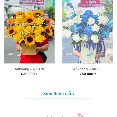
Ankhang – AK378
Ankhang – AK389
630.000
₫
750.000
₫
Xem thêm mẫu