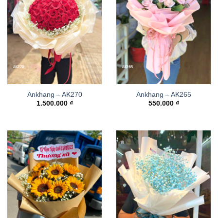
Ankhang – AK270
Ankhang – AK265
1.500.000
₫
550.000
₫