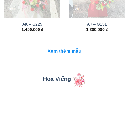
AK – G225
AK – G131
1.450.000
₫
1.200.000
₫
Xem thêm mẫu
Hoa Viếng