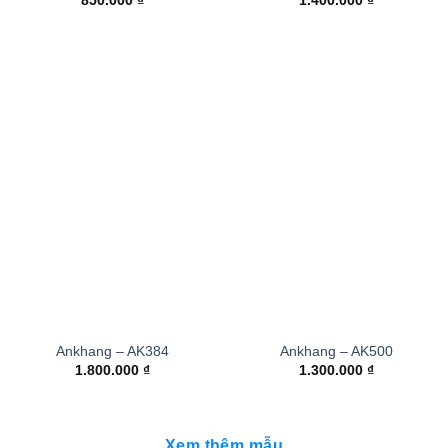
850.000
₫
1.400.000
₫
Ankhang – AK384
Ankhang – AK500
1.800.000
₫
1.300.000
₫
Xem thêm mẫu