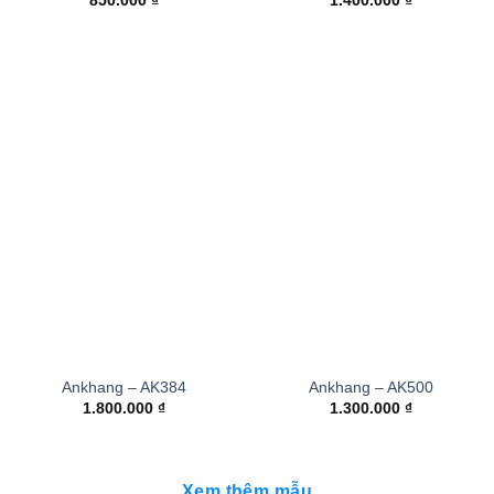
850.000
₫
1.400.000
₫
Ankhang – AK384
Ankhang – AK500
1.800.000
₫
1.300.000
₫
Xem thêm mẫu