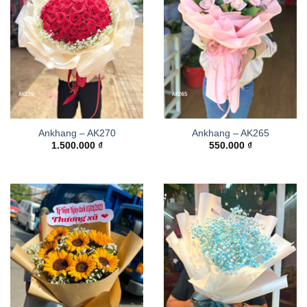
Ankhang – AK270
Ankhang – AK265
1.500.000
₫
550.000
₫