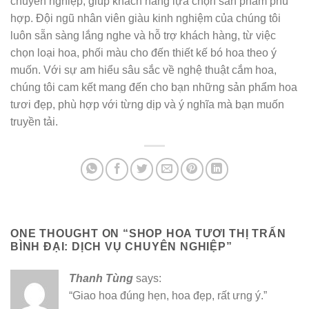
chuyên nghiệp, giúp khách hàng lựa chọn sản phẩm phù
hợp. Đội ngũ nhân viên giàu kinh nghiệm của chúng tôi
luôn sẵn sàng lắng nghe và hỗ trợ khách hàng, từ việc
chọn loại hoa, phối màu cho đến thiết kế bó hoa theo ý
muốn. Với sự am hiểu sâu sắc về nghệ thuật cắm hoa,
chúng tôi cam kết mang đến cho bạn những sản phẩm hoa
tươi đẹp, phù hợp với từng dịp và ý nghĩa mà bạn muốn
truyền tải.
ONE THOUGHT ON “
SHOP HOA TƯƠI THỊ TRẤN
BÌNH ĐẠI: DỊCH VỤ CHUYÊN NGHIỆP
”
Thanh Tùng
says:
“Giao hoa đúng hẹn, hoa đẹp, rất ưng ý.”