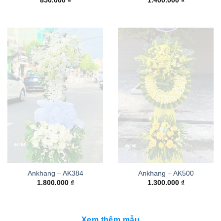
850.000
₫
1.400.000
₫
Ankhang – AK384
Ankhang – AK500
1.800.000
₫
1.300.000
₫
Xem thêm mẫu