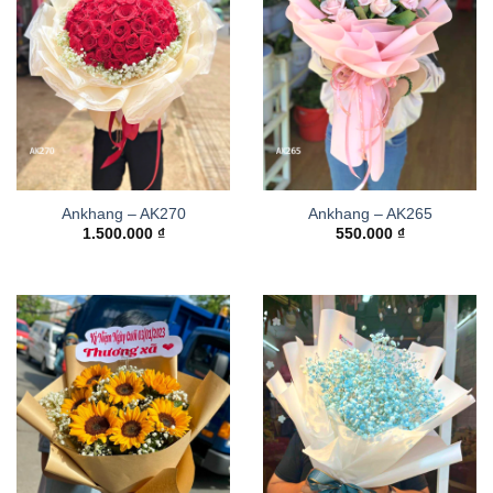
Ankhang – AK270
Ankhang – AK265
1.500.000
₫
550.000
₫