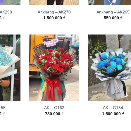
 AK298
Ankhang – AK270
Ankhang – AK265
00
₫
1.500.000
₫
550.000
₫
155
AK – G162
AK – G154
00
₫
780.000
₫
1.500.000
₫