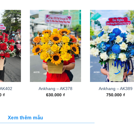
 AK402
Ankhang – AK378
Ankhang – AK389
00
₫
630.000
₫
750.000
₫
Xem thêm mẫu