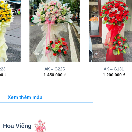
223
AK – G225
AK – G131
000
₫
1.450.000
₫
1.200.000
₫
Xem thêm mẫu
Hoa Viếng