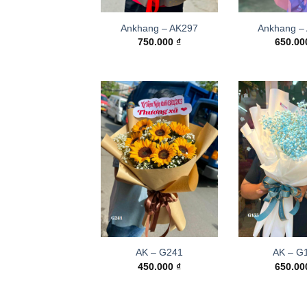
Ankhang – AK297
Ankhang –
750.000
₫
650.0
AK – G241
AK – G
450.000
₫
650.0