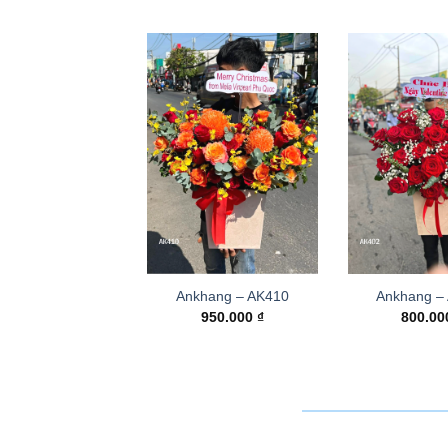
Ankhang – AK410
Ankhang –
950.000
₫
800.0