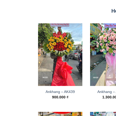
H
Ankhang – AK439
Ankhang –
900.000
₫
1.300.