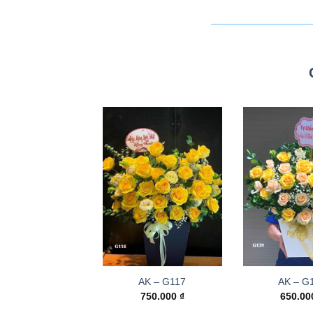
AK – G117
AK – G
750.000
₫
650.0