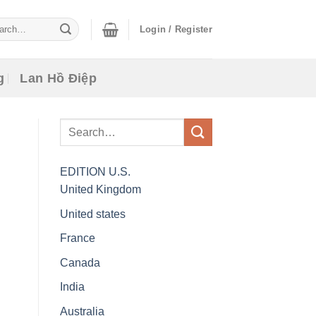
ch
Login / Register
g
Lan Hồ Điệp
EDITION
U.S.
United Kingdom
United states
France
Canada
India
Australia