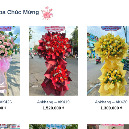
oa Chúc Mừng
 AK426
Ankhang – AK419
Ankhang – AK420
000
₫
1.520.000
₫
1.300.000
₫