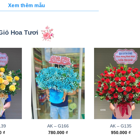
Xem thêm mẫu
Giỏ Hoa Tươi
139
AK – G166
AK – G135
00
₫
780.000
₫
950.000
₫