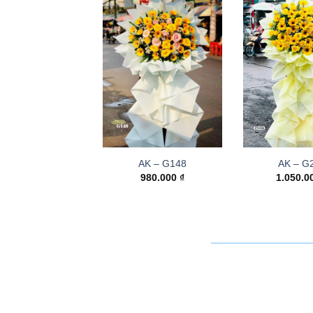
AK – G148
AK – G
980.000
₫
1.050.