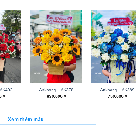
 AK402
Ankhang – AK378
Ankhang – AK389
00
₫
630.000
₫
750.000
₫
Xem thêm mẫu