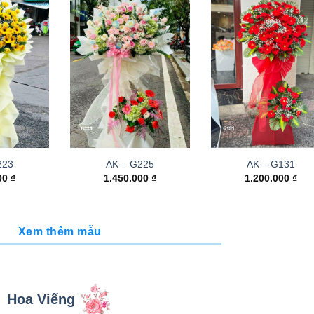
223
AK – G225
AK – G131
000
₫
1.450.000
₫
1.200.000
₫
Xem thêm mẫu
Hoa Viếng