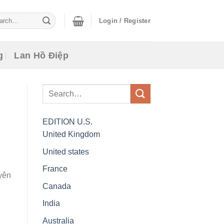
ch
Login / Register
g
Lan Hồ Điệp
EDITION
U.S.
United Kingdom
United states
France
yên
Canada
India
Australia