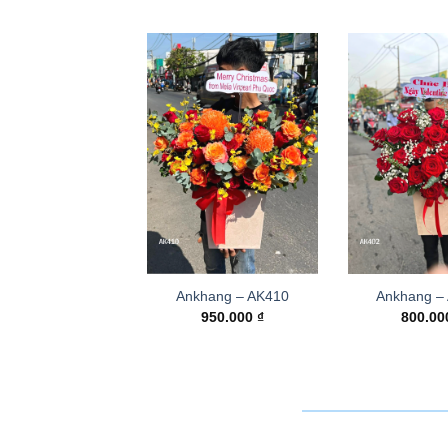
Ankhang – AK410
Ankhang –
950.000
₫
800.0