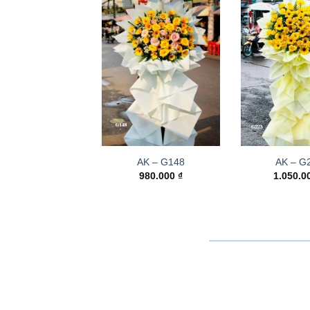
AK – G148
AK – G
980.000
₫
1.050.