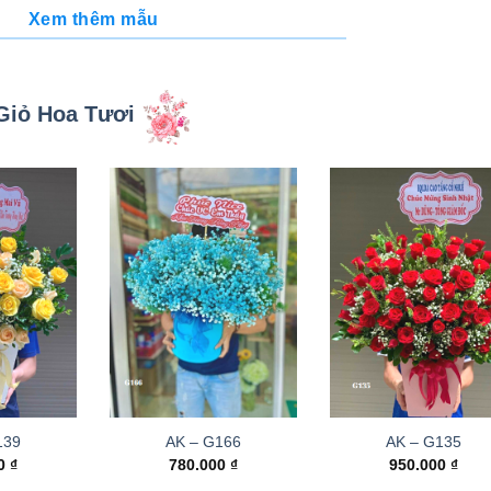
Xem thêm mẫu
Giỏ Hoa Tươi
139
AK – G166
AK – G135
00
₫
780.000
₫
950.000
₫