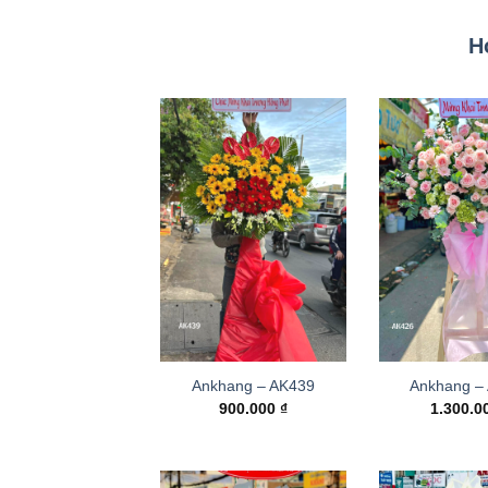
H
Ankhang – AK439
Ankhang –
900.000
₫
1.300.