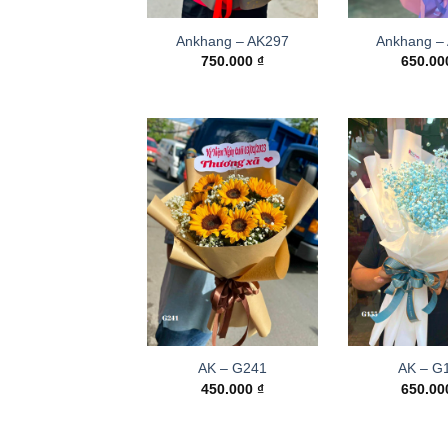
Ankhang – AK297
Ankhang –
750.000
₫
650.0
AK – G241
AK – G
450.000
₫
650.0