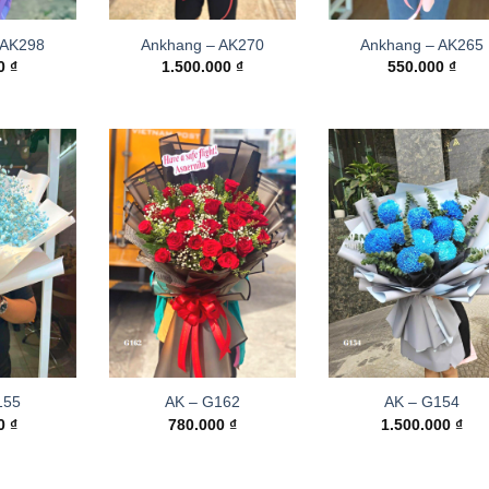
 AK298
Ankhang – AK270
Ankhang – AK265
00
₫
1.500.000
₫
550.000
₫
155
AK – G162
AK – G154
00
₫
780.000
₫
1.500.000
₫