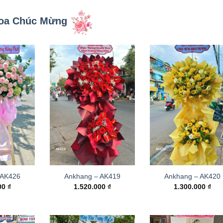
oa Chúc Mừng
 AK426
Ankhang – AK419
Ankhang – AK420
000
₫
1.520.000
₫
1.300.000
₫