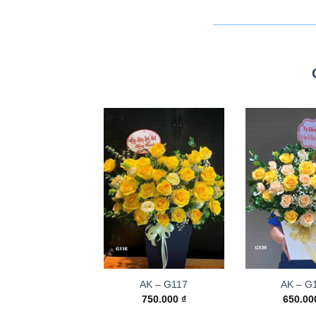
AK – G117
AK – G
750.000
₫
650.0