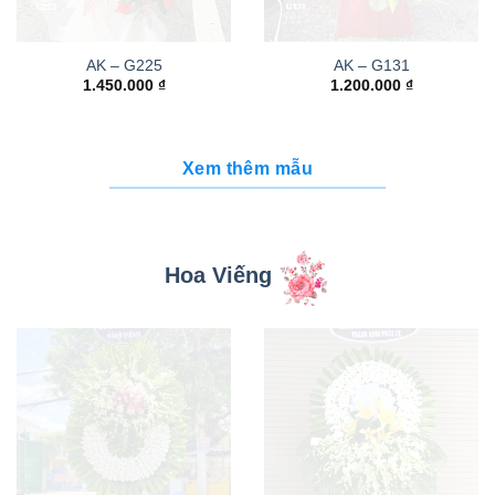
AK – G225
AK – G131
1.450.000
₫
1.200.000
₫
Xem thêm mẫu
Hoa Viếng