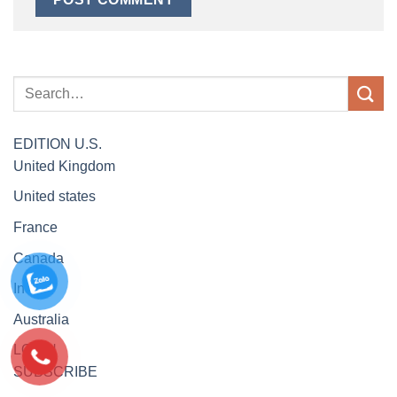
EDITION
U.S.
United Kingdom
United states
France
Canada
India
Australia
LOGIN
SUBSCRIBE