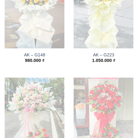
AK – G148
AK – G223
980.000
₫
1.050.000
₫