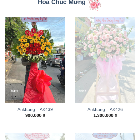
Hoa Chúc Mừng
Ankhang – AK439
Ankhang – AK426
900.000
₫
1.300.000
₫