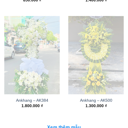
850.000
₫
1.400.000
₫
Ankhang – AK384
Ankhang – AK500
1.800.000
₫
1.300.000
₫
Xem thêm mẫu