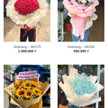
Ankhang – AK270
Ankhang – AK265
1.500.000
₫
550.000
₫