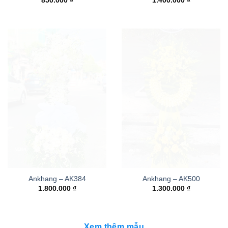
850.000
₫
1.400.000
₫
Ankhang – AK384
Ankhang – AK500
1.800.000
₫
1.300.000
₫
Xem thêm mẫu