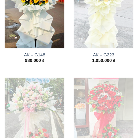
AK – G148
AK – G223
980.000
₫
1.050.000
₫