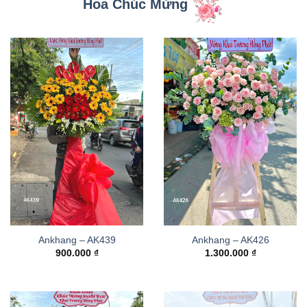
Hoa Chúc Mừng
Ankhang – AK439
Ankhang – AK426
900.000
₫
1.300.000
₫