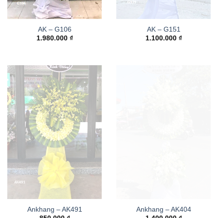
AK – G106
AK – G151
1.980.000
₫
1.100.000
₫
Ankhang – AK491
Ankhang – AK404