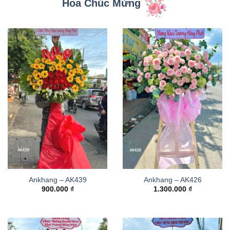
Hoa Chúc Mừng
Ankhang – AK439
Ankhang – AK426
900.000
₫
1.300.000
₫