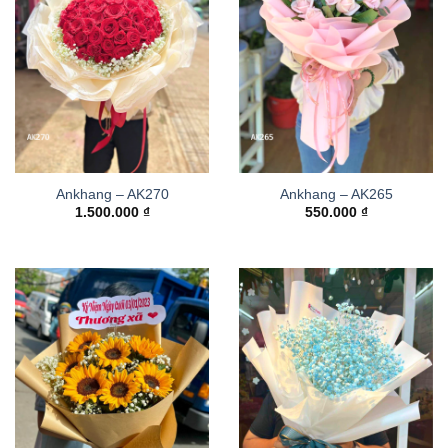
Ankhang – AK270
Ankhang – AK265
1.500.000
₫
550.000
₫