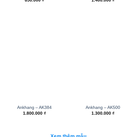
850.000
₫
1.400.000
₫
Ankhang – AK384
Ankhang – AK500
1.800.000
₫
1.300.000
₫
Xem thêm mẫu