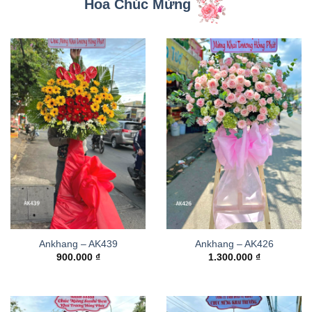
Hoa Chúc Mừng
Ankhang – AK439
Ankhang – AK426
900.000
₫
1.300.000
₫