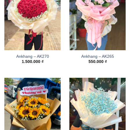
Ankhang – AK270
Ankhang – AK265
1.500.000
₫
550.000
₫