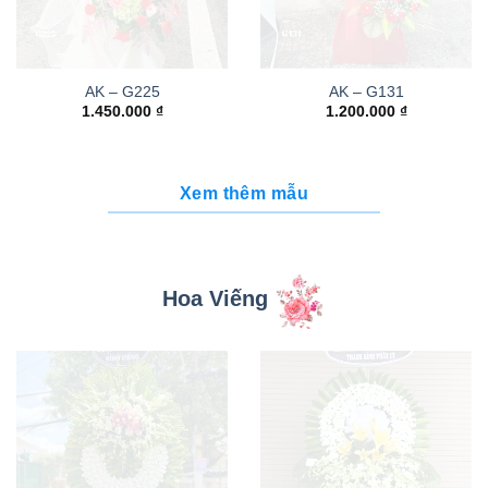
AK – G225
AK – G131
1.450.000
₫
1.200.000
₫
Xem thêm mẫu
Hoa Viếng