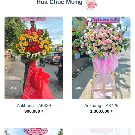
Hoa Chúc Mừng
Ankhang – AK439
Ankhang – AK426
900.000
₫
1.300.000
₫