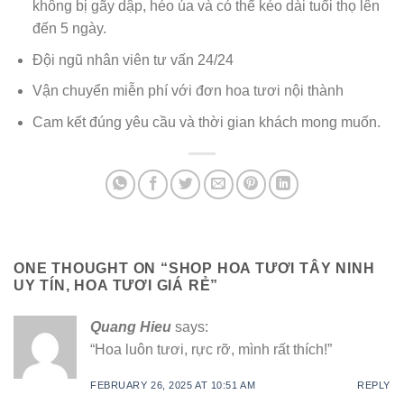
không bị gãy dập, héo úa và có thể kéo dài tuổi thọ lên
đến 5 ngày.
Đội ngũ nhân viên tư vấn 24/24
Vận chuyển miễn phí với đơn hoa tươi nội thành
Cam kết đúng yêu cầu và thời gian khách mong muốn.
ONE THOUGHT ON “
SHOP HOA TƯƠI TÂY NINH
UY TÍN, HOA TƯƠI GIÁ RẺ
”
Quang Hieu
says:
“Hoa luôn tươi, rực rỡ, mình rất thích!”
FEBRUARY 26, 2025 AT 10:51 AM
REPLY