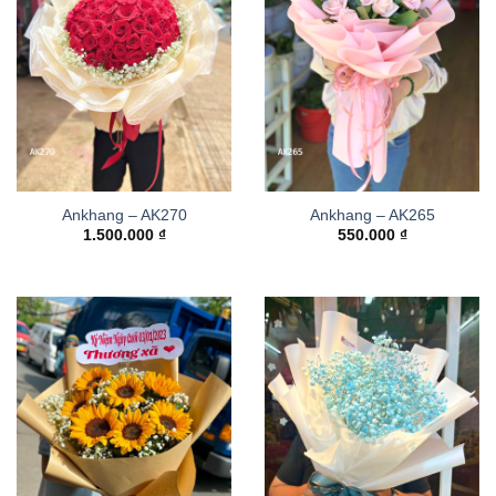
Ankhang – AK270
Ankhang – AK265
1.500.000
₫
550.000
₫