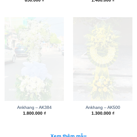
850.000
₫
1.400.000
₫
Ankhang – AK384
Ankhang – AK500
1.800.000
₫
1.300.000
₫
Xem thêm mẫu