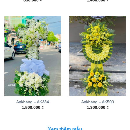
850.000
₫
1.400.000
₫
Ankhang – AK384
Ankhang – AK500
1.800.000
₫
1.300.000
₫
Xem thêm mẫu