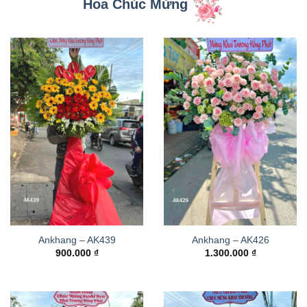
Hoa Chúc Mừng
Ankhang – AK439
Ankhang – AK426
900.000
₫
1.300.000
₫