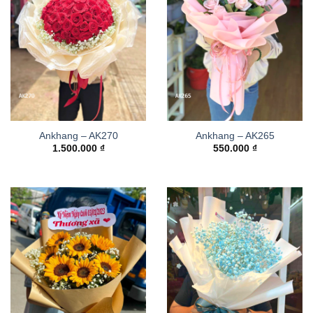
Ankhang – AK270
Ankhang – AK265
1.500.000
₫
550.000
₫