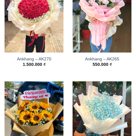
Ankhang – AK270
Ankhang – AK265
1.500.000
₫
550.000
₫