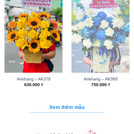
Ankhang – AK378
Ankhang – AK389
630.000
₫
750.000
₫
Xem thêm mẫu