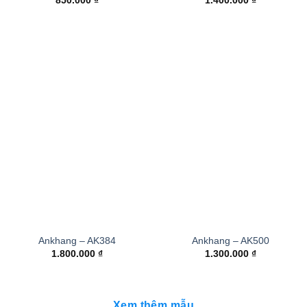
850.000
₫
1.400.000
₫
Ankhang – AK384
Ankhang – AK500
1.800.000
₫
1.300.000
₫
Xem thêm mẫu