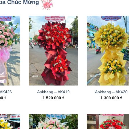
oa Chúc Mừng
 AK426
Ankhang – AK419
Ankhang – AK420
000
₫
1.520.000
₫
1.300.000
₫