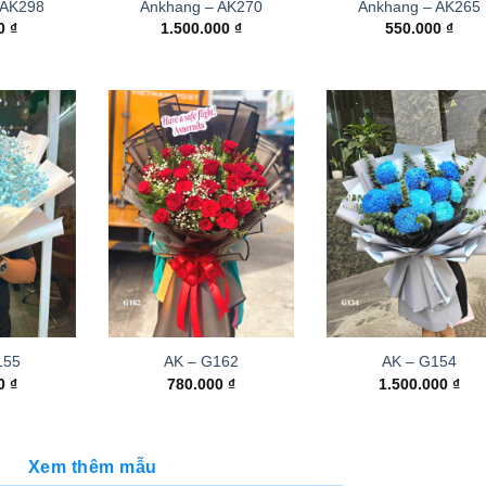
 AK298
Ankhang – AK270
Ankhang – AK265
00
₫
1.500.000
₫
550.000
₫
155
AK – G162
AK – G154
00
₫
780.000
₫
1.500.000
₫
Xem thêm mẫu