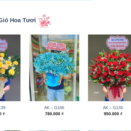
Giỏ Hoa Tươi
139
AK – G166
AK – G135
00
₫
780.000
₫
950.000
₫