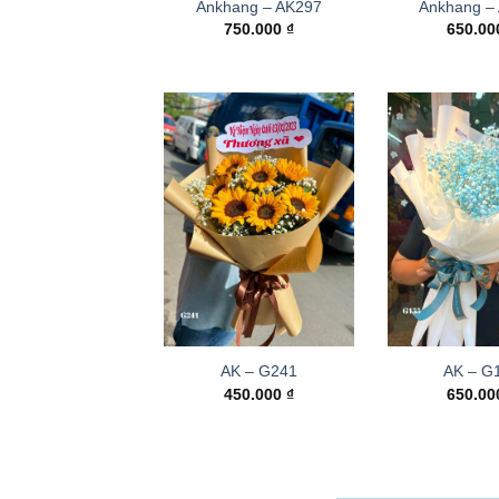
Ankhang – AK297
Ankhang –
750.000
₫
650.0
AK – G241
AK – G
450.000
₫
650.0