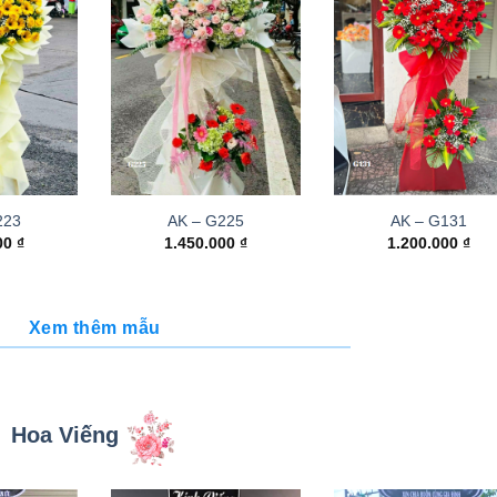
223
AK – G225
AK – G131
000
₫
1.450.000
₫
1.200.000
₫
Xem thêm mẫu
Hoa Viếng