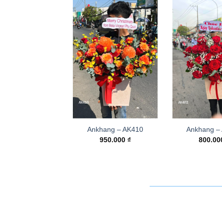
Ankhang – AK410
Ankhang –
950.000
₫
800.0