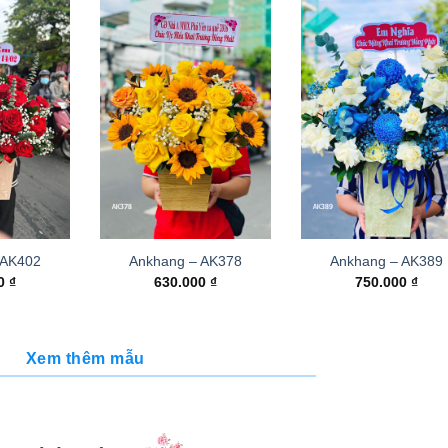
 AK402
Ankhang – AK378
Ankhang – AK389
00
₫
630.000
₫
750.000
₫
Xem thêm mẫu