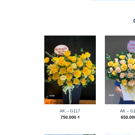
AK – G117
AK – G
750.000
₫
650.0