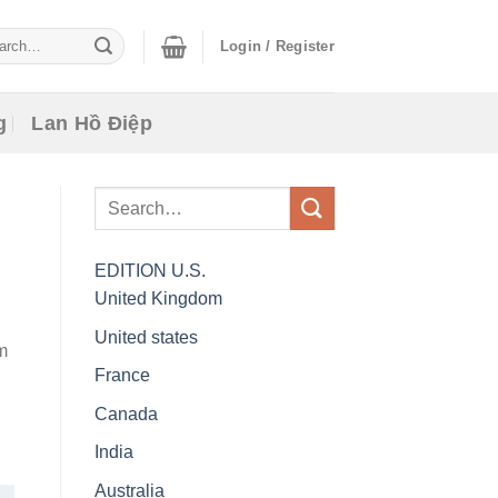
ch
Login / Register
g
Lan Hồ Điệp
EDITION
U.S.
United Kingdom
United states
m
France
Canada
India
Australia