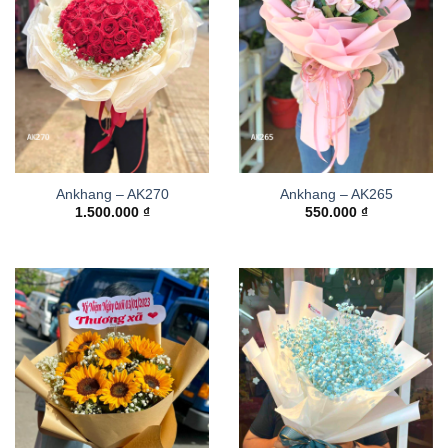
Ankhang – AK270
Ankhang – AK265
1.500.000
₫
550.000
₫