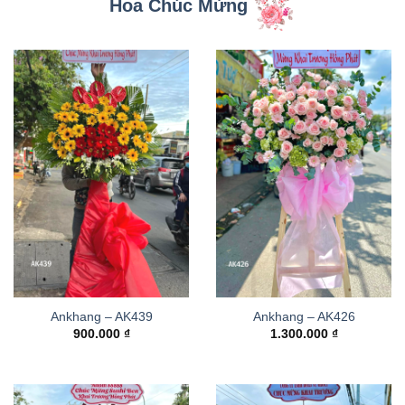
Hoa Chúc Mừng
Ankhang – AK439
Ankhang – AK426
900.000
₫
1.300.000
₫