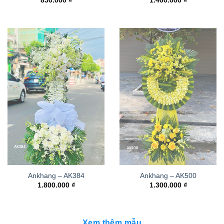
850.000
₫
1.400.000
₫
Ankhang – AK384
Ankhang – AK500
1.800.000
₫
1.300.000
₫
Xem thêm mẫu