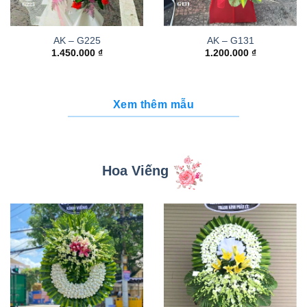
AK – G225
AK – G131
1.450.000
₫
1.200.000
₫
Xem thêm mẫu
Hoa Viếng