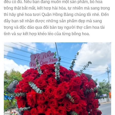
đều có đủ. Nếu bạn đang muốn một sản phẩm, bó hoa
trông thật bắt mắt, kết hợp hài hòa, tự nhiên mà sang trọng
thì hãy ghé hoa tươi Quận Hồng Bàng chúng tôi nhé. Đến
đây bạn sẽ nhận được những sản phẩm đẹp mà sang
trọng và độc đáo qua đôi bàn tay người thợ cắm hoa tài
tình và sự kết hợp khéo léo của từng bông hoa.