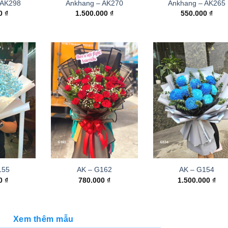
 AK298
Ankhang – AK270
Ankhang – AK265
00
₫
1.500.000
₫
550.000
₫
155
AK – G162
AK – G154
00
₫
780.000
₫
1.500.000
₫
Xem thêm mẫu