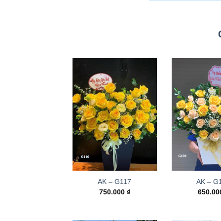
AK – G117
AK – G
750.000
₫
650.0