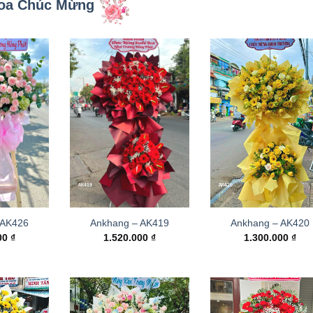
oa Chúc Mừng
 AK426
Ankhang – AK419
Ankhang – AK420
000
₫
1.520.000
₫
1.300.000
₫