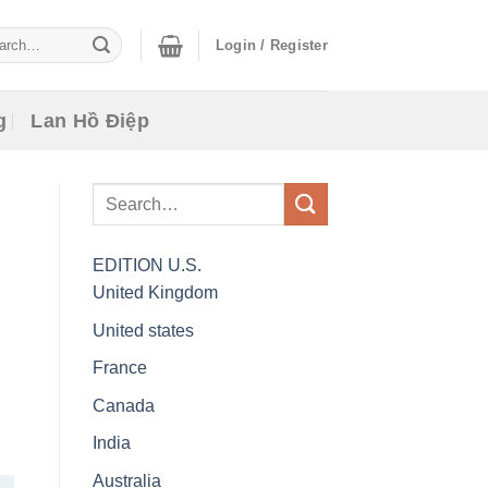
ch
Login / Register
g
Lan Hồ Điệp
EDITION
U.S.
United Kingdom
United states
France
Canada
India
Australia