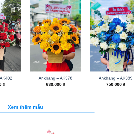
 AK402
Ankhang – AK378
Ankhang – AK389
00
₫
630.000
₫
750.000
₫
Xem thêm mẫu