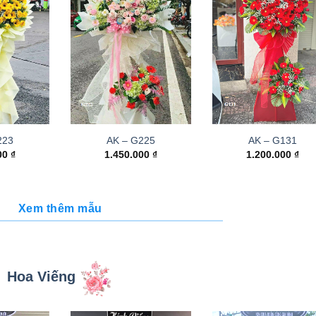
223
AK – G225
AK – G131
000
₫
1.450.000
₫
1.200.000
₫
Xem thêm mẫu
Hoa Viếng