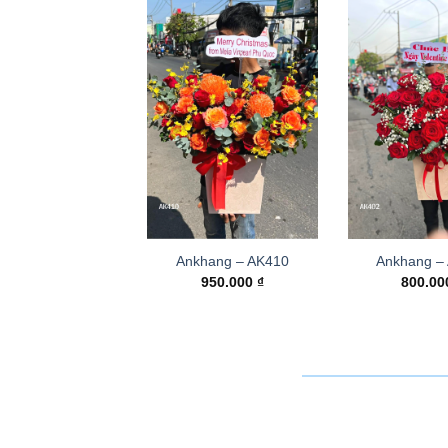
Ankhang – AK410
Ankhang –
950.000
₫
800.0