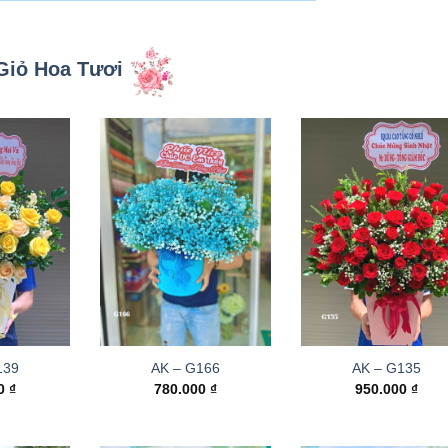
Giỏ Hoa Tươi
139
AK – G166
AK – G135
00
₫
780.000
₫
950.000
₫