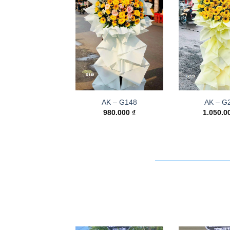
AK – G148
AK – G
980.000
₫
1.050.