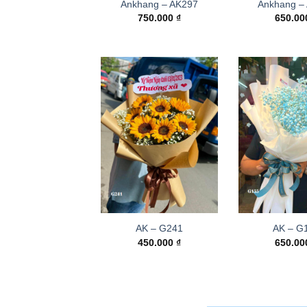
Ankhang – AK297
Ankhang –
750.000
₫
650.0
AK – G241
AK – G
450.000
₫
650.0