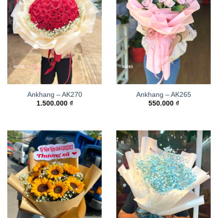
Ankhang – AK270
Ankhang – AK265
1.500.000
₫
550.000
₫