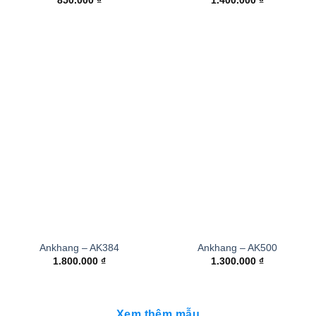
850.000
₫
1.400.000
₫
Ankhang – AK384
Ankhang – AK500
1.800.000
₫
1.300.000
₫
Xem thêm mẫu