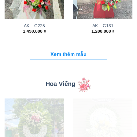
AK – G225
AK – G131
1.450.000
₫
1.200.000
₫
Xem thêm mẫu
Hoa Viếng