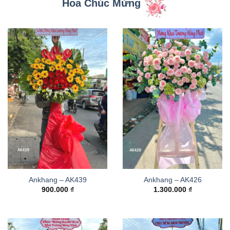
Hoa Chúc Mừng
Ankhang – AK439
Ankhang – AK426
900.000
₫
1.300.000
₫