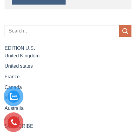
EDITION
U.S.
United Kingdom
United states
France
Canada
India
Australia
LOGIN
SUBSCRIBE