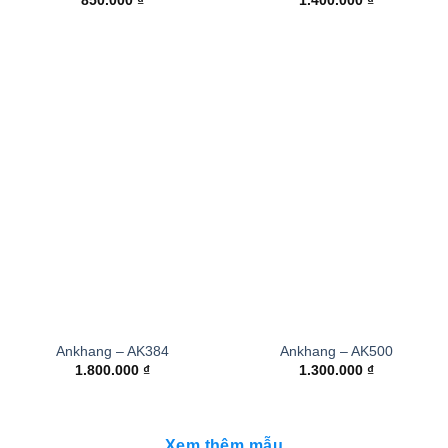
850.000
₫
1.400.000
₫
Ankhang – AK384
Ankhang – AK500
1.800.000
₫
1.300.000
₫
Xem thêm mẫu