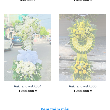
850.000
₫
1.400.000
₫
Ankhang – AK384
Ankhang – AK500
1.800.000
₫
1.300.000
₫
Xem thêm mẫu