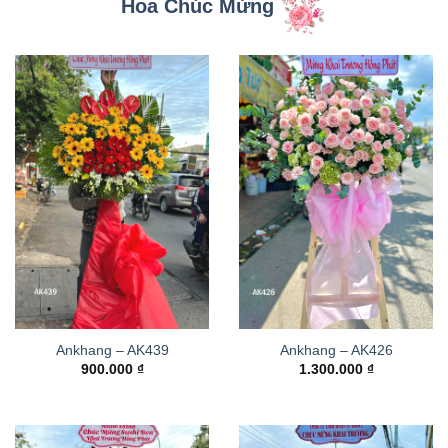
Hoa Chúc Mừng
Ankhang – AK439
Ankhang – AK426
900.000
₫
1.300.000
₫