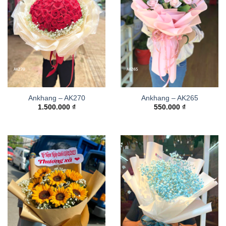
Ankhang – AK270
Ankhang – AK265
1.500.000
₫
550.000
₫