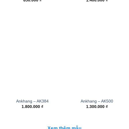
850.000
₫
1.400.000
₫
Ankhang – AK384
Ankhang – AK500
1.800.000
₫
1.300.000
₫
Xem thêm mẫu