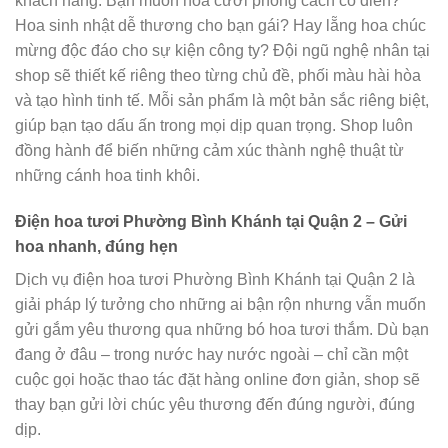
khách hàng. Bạn muốn hoa cưới phong cách cổ điển?
Hoa sinh nhật dễ thương cho bạn gái? Hay lẵng hoa chúc
mừng độc đáo cho sự kiện công ty? Đội ngũ nghệ nhân tại
shop sẽ thiết kế riêng theo từng chủ đề, phối màu hài hòa
và tạo hình tinh tế. Mỗi sản phẩm là một bản sắc riêng biệt,
giúp bạn tạo dấu ấn trong mọi dịp quan trọng. Shop luôn
đồng hành để biến những cảm xúc thành nghệ thuật từ
những cánh hoa tinh khôi.
Điện hoa tươi Phường Bình Khánh tại Quận 2 – Gửi
hoa nhanh, đúng hẹn
Dịch vụ điện hoa tươi Phường Bình Khánh tại Quận 2 là
giải pháp lý tưởng cho những ai bận rộn nhưng vẫn muốn
gửi gắm yêu thương qua những bó hoa tươi thắm. Dù bạn
đang ở đâu – trong nước hay nước ngoài – chỉ cần một
cuộc gọi hoặc thao tác đặt hàng online đơn giản, shop sẽ
thay bạn gửi lời chúc yêu thương đến đúng người, đúng
dịp.