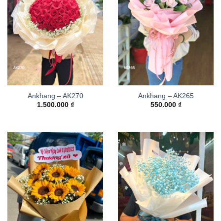
Ankhang – AK270
Ankhang – AK265
1.500.000
₫
550.000
₫