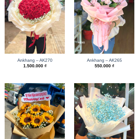
Ankhang – AK270
Ankhang – AK265
1.500.000
₫
550.000
₫