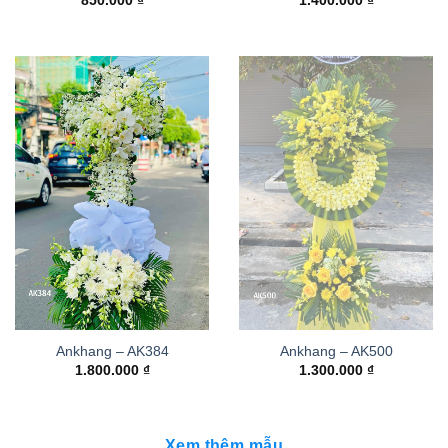
850.000
₫
1.400.000
₫
Ankhang – AK384
Ankhang – AK500
1.800.000
₫
1.300.000
₫
Xem thêm mẫu