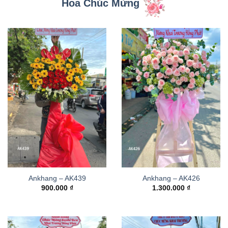
Hoa Chúc Mừng
Ankhang – AK439
Ankhang – AK426
900.000
₫
1.300.000
₫