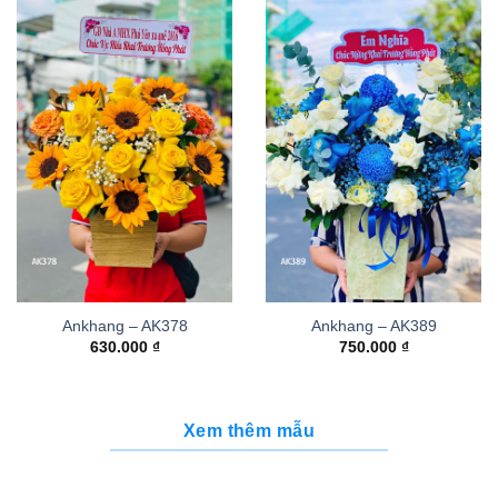
Ankhang – AK378
Ankhang – AK389
630.000
₫
750.000
₫
Xem thêm mẫu