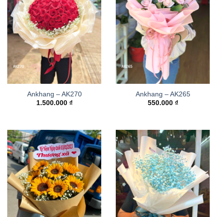
Ankhang – AK270
Ankhang – AK265
1.500.000
₫
550.000
₫