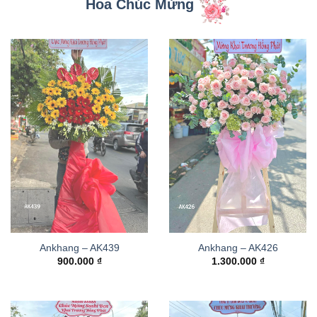
Hoa Chúc Mừng
Ankhang – AK439
Ankhang – AK426
900.000
₫
1.300.000
₫