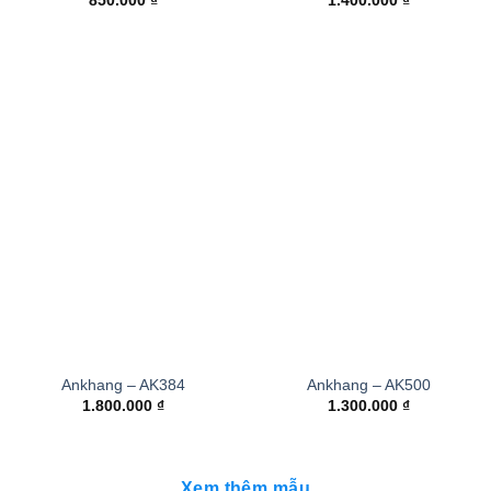
850.000
₫
1.400.000
₫
Ankhang – AK384
Ankhang – AK500
1.800.000
₫
1.300.000
₫
Xem thêm mẫu