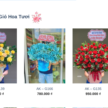
Giỏ Hoa Tươi
139
AK – G166
AK – G135
00
₫
780.000
₫
950.000
₫