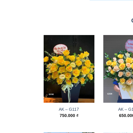
AK – G117
AK – G
750.000
₫
650.0