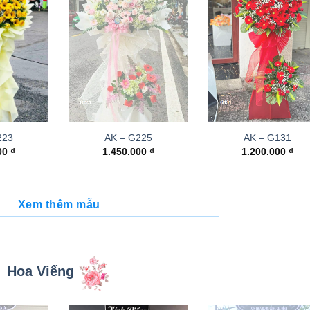
223
AK – G225
AK – G131
000
₫
1.450.000
₫
1.200.000
₫
Xem thêm mẫu
Hoa Viếng