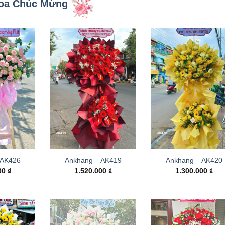
oa Chúc Mừng
 AK426
Ankhang – AK419
Ankhang – AK420
000
₫
1.520.000
₫
1.300.000
₫