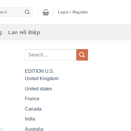
ch
Login / Register
g
Lan Hồ Điệp
EDITION
U.S.
United Kingdom
United states
France
Canada
India
Australia