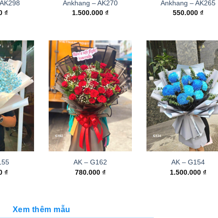
 AK298
Ankhang – AK270
Ankhang – AK265
00
₫
1.500.000
₫
550.000
₫
155
AK – G162
AK – G154
00
₫
780.000
₫
1.500.000
₫
Xem thêm mẫu