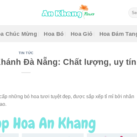
Sear
for:
a Chúc Mừng
Hoa Bó
Hoa Giỏ
Hoa Đám Tan
TIN TỨC
hánh Đà Nẵng: Chất lượng, uy tín
p những bó hoa tươi tuyệt đẹp, được sắp xếp tỉ mỉ bởi nhân
ao.