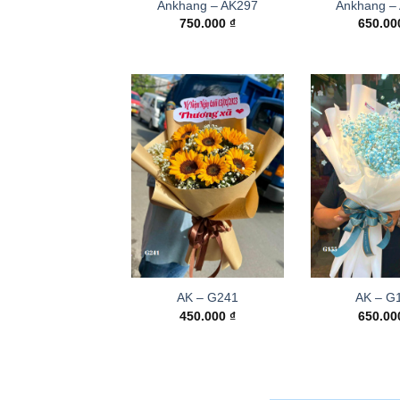
Ankhang – AK297
Ankhang –
750.000
₫
650.0
AK – G241
AK – G
450.000
₫
650.0