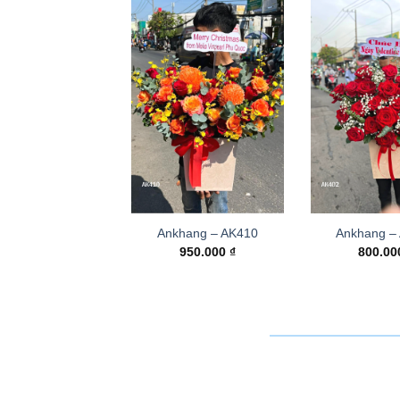
Ankhang – AK410
Ankhang –
950.000
₫
800.0