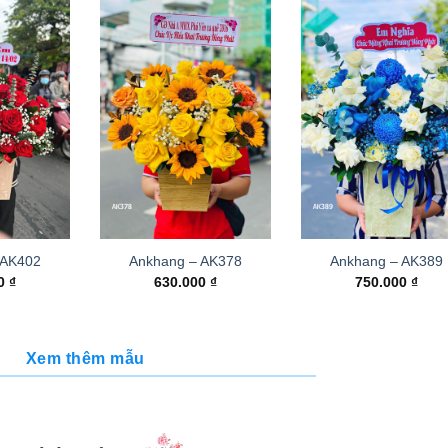
 AK402
Ankhang – AK378
Ankhang – AK389
00
₫
630.000
₫
750.000
₫
Xem thêm mẫu