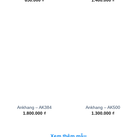
850.000
₫
1.400.000
₫
Ankhang – AK384
Ankhang – AK500
1.800.000
₫
1.300.000
₫
Xem thêm mẫu