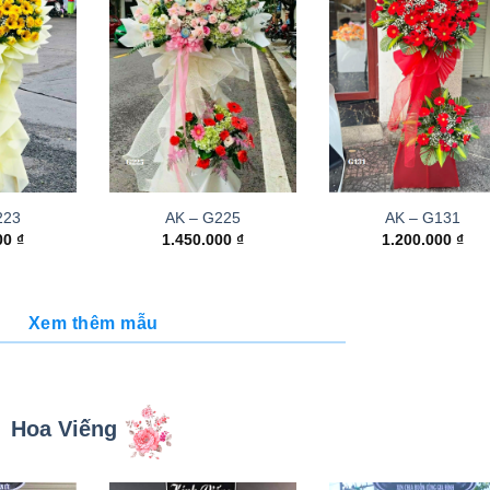
223
AK – G225
AK – G131
000
₫
1.450.000
₫
1.200.000
₫
Xem thêm mẫu
Hoa Viếng