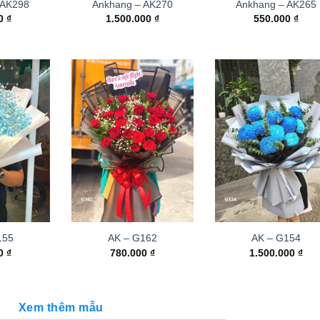
 AK298
Ankhang – AK270
Ankhang – AK265
00
₫
1.500.000
₫
550.000
₫
155
AK – G162
AK – G154
00
₫
780.000
₫
1.500.000
₫
Xem thêm mẫu