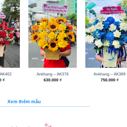
 AK402
Ankhang – AK378
Ankhang – AK389
00
₫
630.000
₫
750.000
₫
Xem thêm mẫu