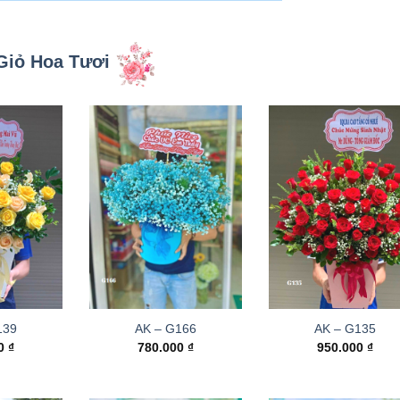
Giỏ Hoa Tươi
139
AK – G166
AK – G135
00
₫
780.000
₫
950.000
₫