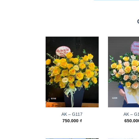
AK – G117
AK – G
750.000
₫
650.0