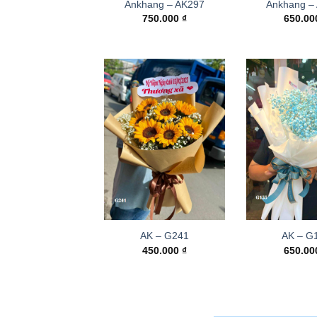
Ankhang – AK297
Ankhang –
750.000
₫
650.0
AK – G241
AK – G
450.000
₫
650.0