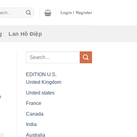
ch
Login / Register
g
Lan Hồ Điệp
EDITION
U.S.
United Kingdom
United states
a
France
Canada
India
Australia