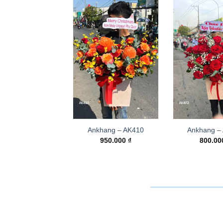
Ankhang – AK410
Ankhang –
950.000
₫
800.0