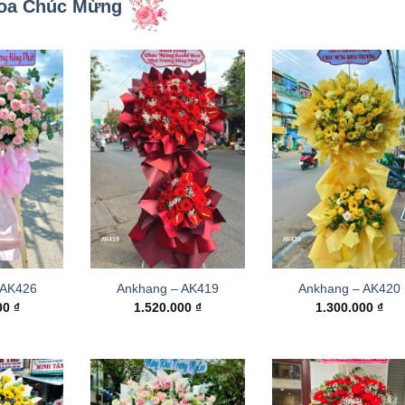
oa Chúc Mừng
 AK426
Ankhang – AK419
Ankhang – AK420
000
₫
1.520.000
₫
1.300.000
₫