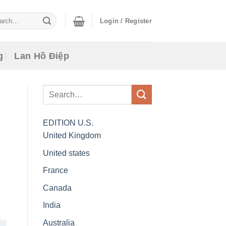
ch
Login / Register
g
Lan Hồ Điệp
EDITION
U.S.
United Kingdom
United states
i
France
Canada
India
Australia