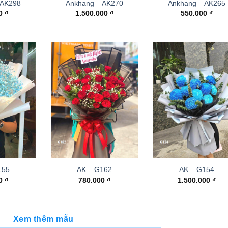
 AK298
Ankhang – AK270
Ankhang – AK265
00
₫
1.500.000
₫
550.000
₫
155
AK – G162
AK – G154
00
₫
780.000
₫
1.500.000
₫
Xem thêm mẫu