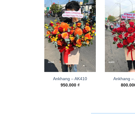
Ankhang – AK410
Ankhang –
950.000
₫
800.0