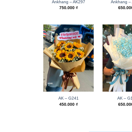
Ankhang – AK297
Ankhang –
750.000
₫
650.0
AK – G241
AK – G
450.000
₫
650.0