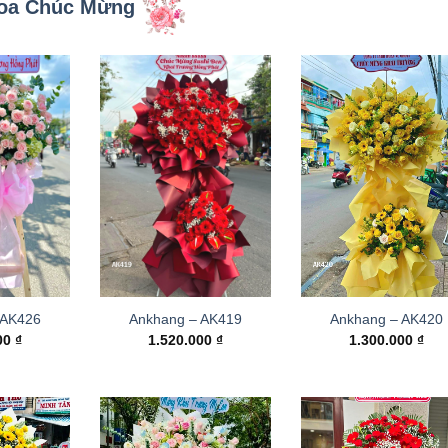
oa Chúc Mừng
 AK426
Ankhang – AK419
Ankhang – AK420
000
₫
1.520.000
₫
1.300.000
₫