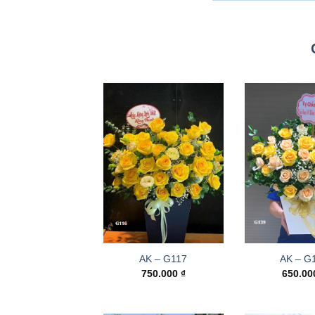
AK – G117
AK – G
750.000
₫
650.0