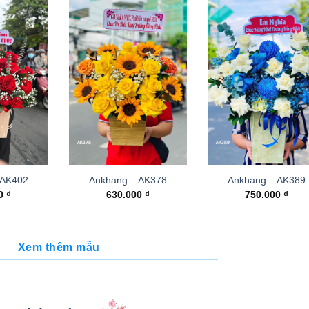
 AK402
Ankhang – AK378
Ankhang – AK389
00
₫
630.000
₫
750.000
₫
Xem thêm mẫu