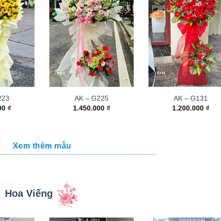
223
AK – G225
AK – G131
000
₫
1.450.000
₫
1.200.000
₫
Xem thêm mẫu
Hoa Viếng