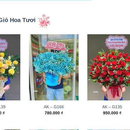
Giỏ Hoa Tươi
139
AK – G166
AK – G135
00
₫
780.000
₫
950.000
₫