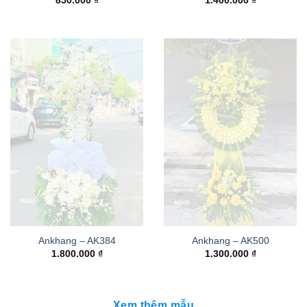
850.000
₫
1.400.000
₫
Ankhang – AK384
Ankhang – AK500
1.800.000
₫
1.300.000
₫
Xem thêm mẫu