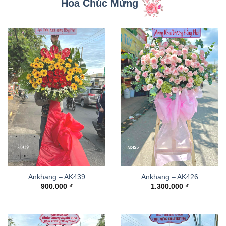
Hoa Chúc Mừng
Ankhang – AK439
Ankhang – AK426
900.000
₫
1.300.000
₫