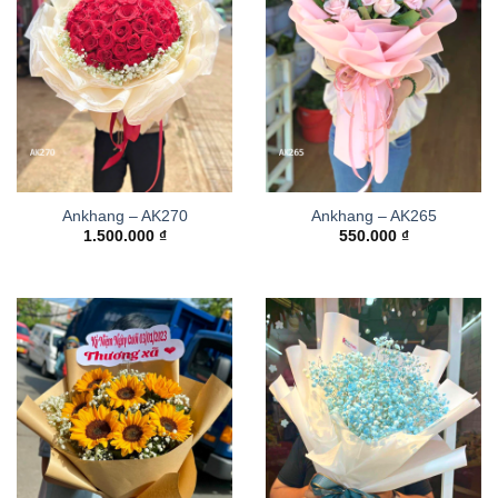
Ankhang – AK270
Ankhang – AK265
1.500.000
₫
550.000
₫