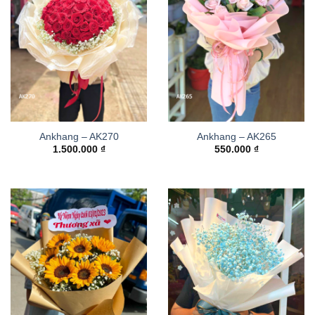
Ankhang – AK270
Ankhang – AK265
1.500.000
₫
550.000
₫