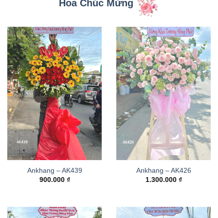
Hoa Chúc Mừng
Ankhang – AK439
Ankhang – AK426
900.000
₫
1.300.000
₫