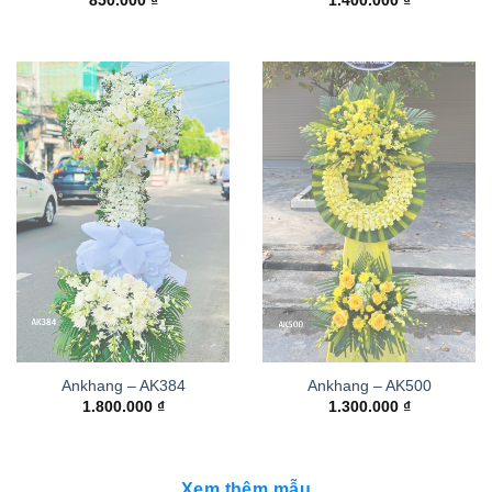
850.000
₫
1.400.000
₫
Ankhang – AK384
Ankhang – AK500
1.800.000
₫
1.300.000
₫
Xem thêm mẫu