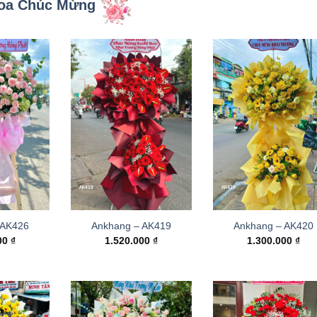
oa Chúc Mừng
 AK426
Ankhang – AK419
Ankhang – AK420
000
₫
1.520.000
₫
1.300.000
₫