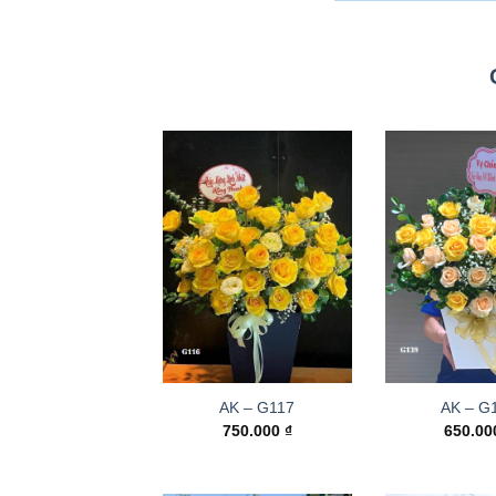
AK – G117
AK – G
750.000
₫
650.0