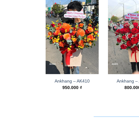
Ankhang – AK410
Ankhang –
950.000
₫
800.0