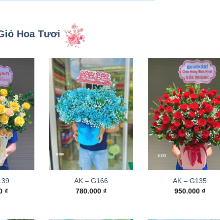
Giỏ Hoa Tươi
139
AK – G166
AK – G135
00
₫
780.000
₫
950.000
₫