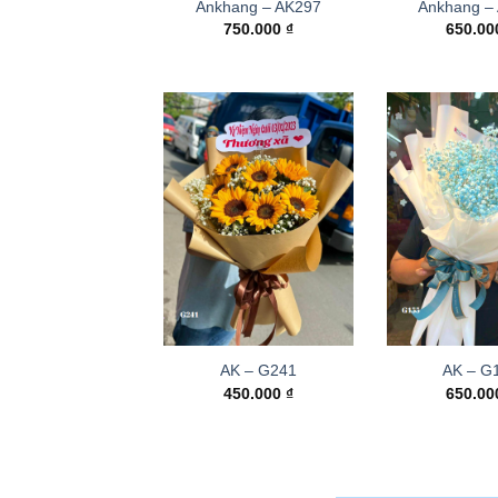
Ankhang – AK297
Ankhang –
750.000
₫
650.0
AK – G241
AK – G
450.000
₫
650.0