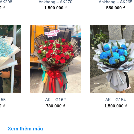
 AK298
Ankhang – AK270
Ankhang – AK265
00
₫
1.500.000
₫
550.000
₫
155
AK – G162
AK – G154
00
₫
780.000
₫
1.500.000
₫
Xem thêm mẫu