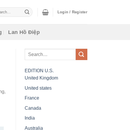
ch
Login / Register
g
Lan Hồ Điệp
EDITION
U.S.
United Kingdom
United states
ng,
France
Canada
India
Australia