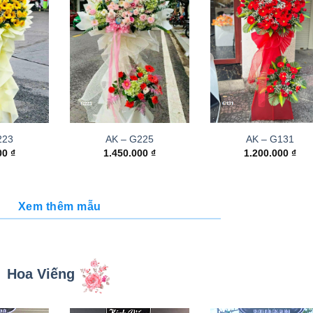
223
AK – G225
AK – G131
000
₫
1.450.000
₫
1.200.000
₫
Xem thêm mẫu
Hoa Viếng