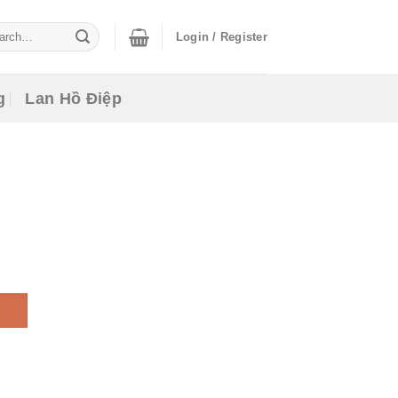
ch
Login / Register
g
Lan Hồ Điệp