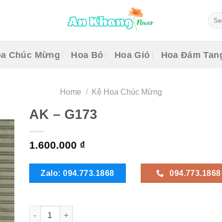
Sear
for:
a Chúc Mừng
Hoa Bó
Hoa Giỏ
Hoa Đám Tan
Home
/
Kệ Hoa Chúc Mừng
AK – G173
1.600.000
₫
Zalo: 094.773.1868
094.773.1868
AK - G173 quantity