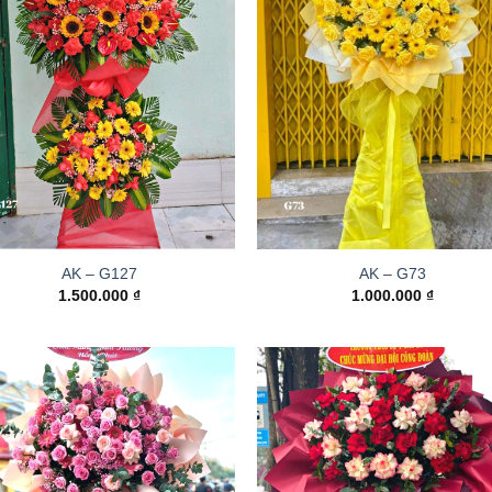
AK – G127
AK – G73
1.500.000
₫
1.000.000
₫