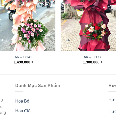
AK – G142
AK – G177
1.490.000
₫
1.300.000
₫
Danh Mục Sản Phẩm
Hư
ng
Hướ
Hoa Bó
y.
Hoa Giỏ
Hướ
ùng