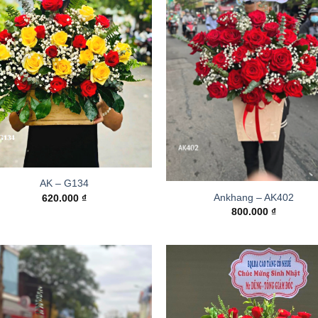
AK – G134
Ankhang – AK402
620.000
₫
800.000
₫