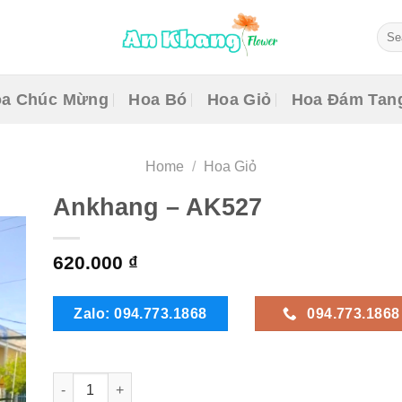
Sear
for:
a Chúc Mừng
Hoa Bó
Hoa Giỏ
Hoa Đám Tan
Home
/
Hoa Giỏ
Ankhang – AK527
620.000
₫
Zalo: 094.773.1868
094.773.1868
Ankhang - AK527 quantity