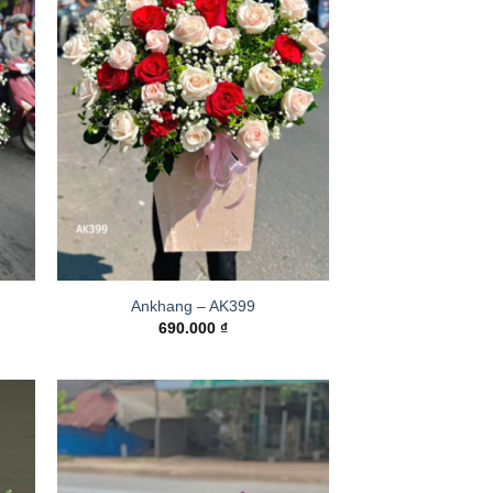
Ankhang – AK399
690.000
₫