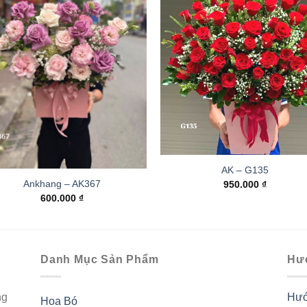
AK – G135
Ankhang – AK367
950.000
₫
600.000
₫
Danh Mục Sản Phẩm
Hư
ng
Hướ
Hoa Bó