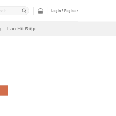
ch
Login / Register
g
Lan Hồ Điệp