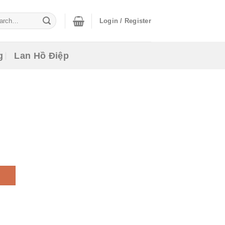
ch
Login / Register
g
Lan Hồ Điệp