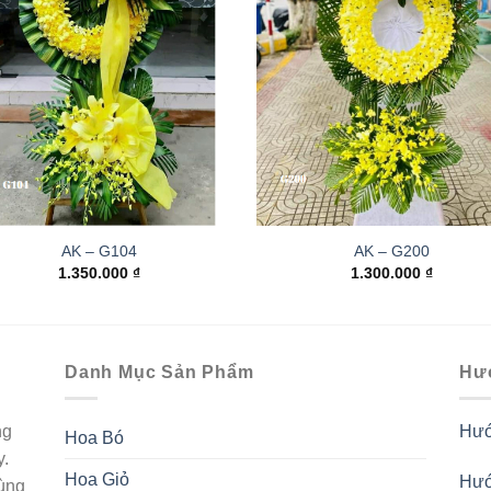
AK – G104
AK – G200
1.350.000
₫
1.300.000
₫
Danh Mục Sản Phẩm
Hư
ng
Hướ
Hoa Bó
y.
Hoa Giỏ
Hướ
ùng