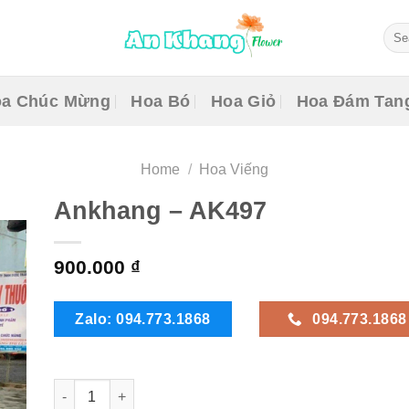
Sear
for:
a Chúc Mừng
Hoa Bó
Hoa Giỏ
Hoa Đám Tan
Home
/
Hoa Viếng
Ankhang – AK497
900.000
₫
Zalo: 094.773.1868
094.773.1868
Ankhang - AK497 quantity