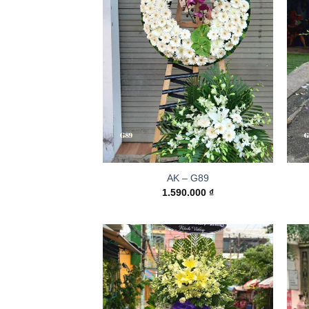
AK – G89
1.590.000
₫