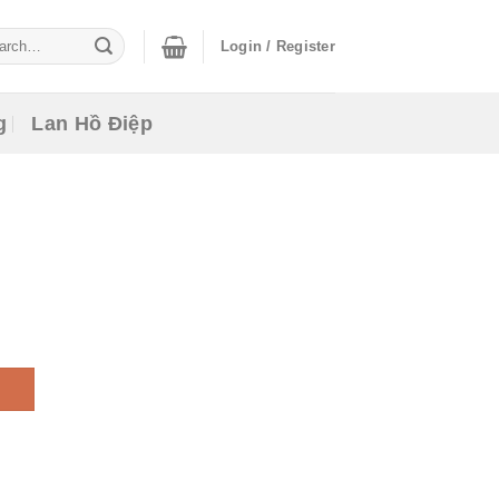
ch
Login / Register
g
Lan Hồ Điệp