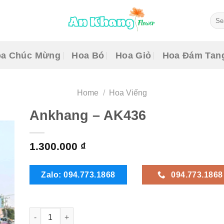
Sear
for:
a Chúc Mừng
Hoa Bó
Hoa Giỏ
Hoa Đám Tan
Home
/
Hoa Viếng
Ankhang – AK436
1.300.000
₫
Zalo: 094.773.1868
094.773.1868
Ankhang - AK436 quantity