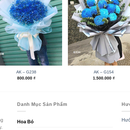
AK – G238
AK – G154
800.000
₫
1.500.000
₫
Danh Mục Sản Phẩm
Hư
ng
Hướ
Hoa Bó
y.