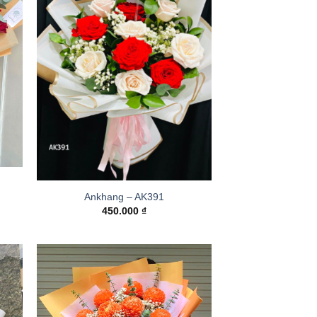
Ankhang – AK391
450.000
₫