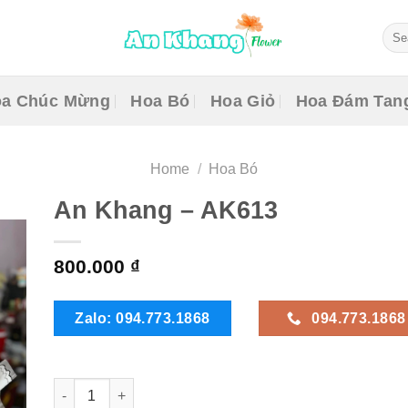
Sear
for:
a Chúc Mừng
Hoa Bó
Hoa Giỏ
Hoa Đám Tan
Home
/
Hoa Bó
An Khang – AK613
800.000
₫
Zalo: 094.773.1868
094.773.1868
An Khang - AK613 quantity