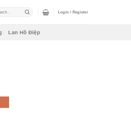
ch
Login / Register
g
Lan Hồ Điệp