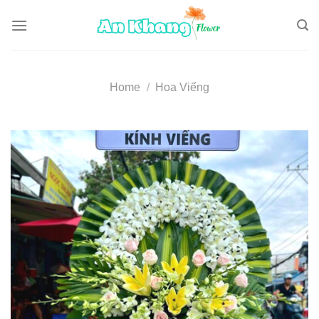
Skip
to
content
Home
/
Hoa Viếng